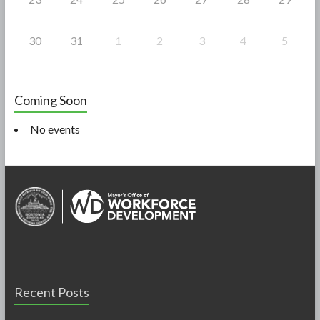
30
31
1
2
3
4
5
Coming Soon
No events
Recent Posts