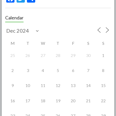
ac
w
h
e
itt
ar
Calendar
b
er
e
o
o
M
T
W
T
F
S
S
k
25
26
27
28
29
30
1
2
3
4
5
6
7
8
9
10
11
12
13
14
15
16
17
18
19
20
21
22
23
24
25
26
27
28
29