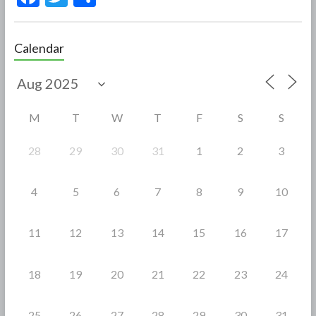
ac
w
h
e
itt
ar
Calendar
b
er
e
o
o
M
T
W
T
F
S
S
k
28
29
30
31
1
2
3
4
5
6
7
8
9
10
11
12
13
14
15
16
17
18
19
20
21
22
23
24
25
26
27
28
29
30
31