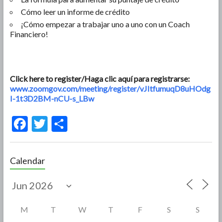
Cómo leer un informe de crédito
¡Cómo empezar a trabajar uno a uno con un Coach
Financiero!
Click here to register/Haga clic aquí para registrarse:
www.zoomgov.com/meeting/register/vJItfumuqD8uHOdg
I-1t3D2BM-nCU-s_LBw
F
T
S
ac
w
h
e
itt
ar
Calendar
b
er
e
o
o
M
T
W
T
F
S
S
k