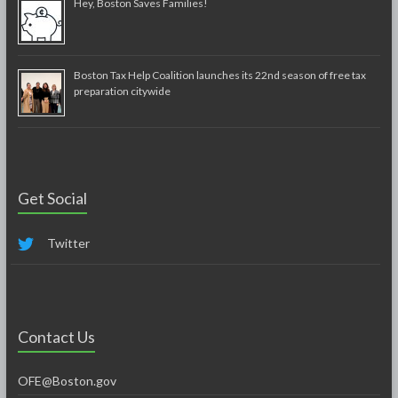
Hey, Boston Saves Families!
Boston Tax Help Coalition launches its 22nd season of free tax
preparation citywide
Get Social
Twitter
Contact Us
OFE@Boston.gov