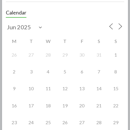
ac
w
h
e
itt
ar
Calendar
b
er
e
o
o
M
T
W
T
F
S
S
k
26
27
28
29
30
31
1
2
3
4
5
6
7
8
9
10
11
12
13
14
15
16
17
18
19
20
21
22
23
24
25
26
27
28
29