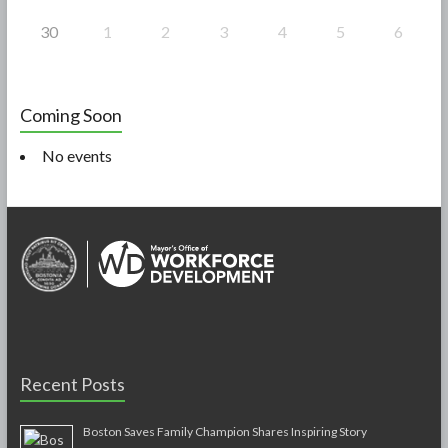
30
1
2
3
4
5
6
Coming Soon
No events
Recent Posts
Boston Saves Family Champion Shares Inspiring Story