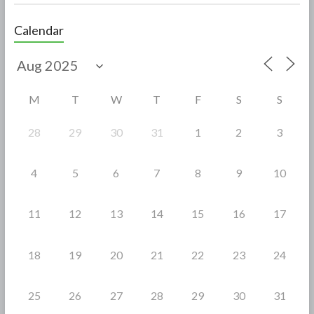
ac
w
h
e
itt
ar
Calendar
b
er
e
o
o
M
T
W
T
F
S
S
k
28
29
30
31
1
2
3
4
5
6
7
8
9
10
11
12
13
14
15
16
17
18
19
20
21
22
23
24
25
26
27
28
29
30
31