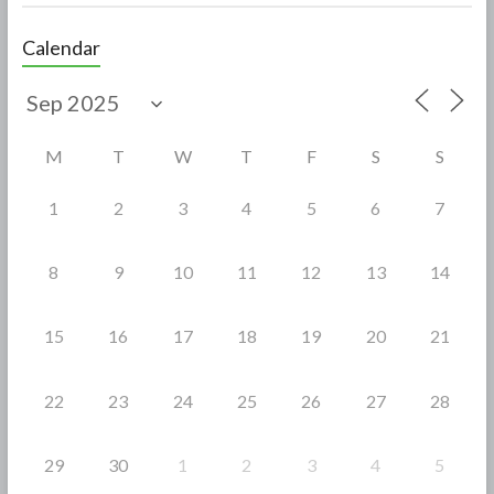
ac
w
h
e
itt
ar
Calendar
b
er
e
o
o
M
T
W
T
F
S
S
k
1
2
3
4
5
6
7
8
9
10
11
12
13
14
15
16
17
18
19
20
21
22
23
24
25
26
27
28
29
30
1
2
3
4
5