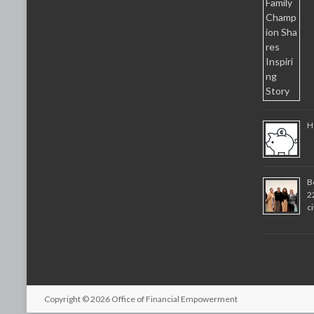
H
B
2
c
Copyright © 2026
Office of Financial Empowerment