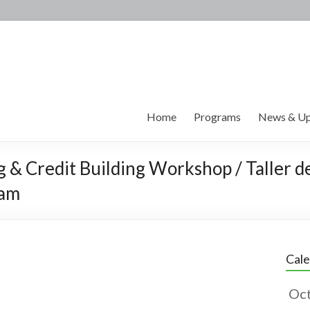
Home
Programs
News & Up
g & Credit Building Workshop / Taller d
0am
Cal