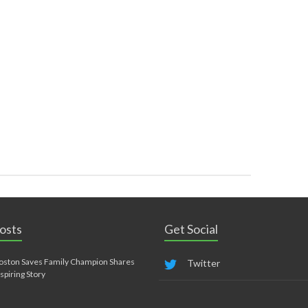
osts
Get Social
oston Saves Family Champion Shares
Twitter
nspiring Story