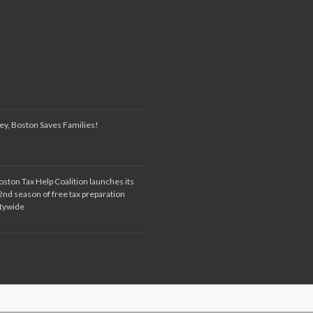
ey, Boston Saves Families!
oston Tax Help Coalition launches its
2nd season of free tax preparation
itywide