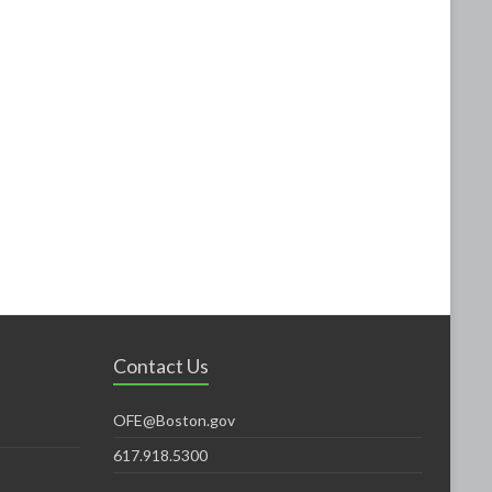
Contact Us
OFE@Boston.gov
617.918.5300