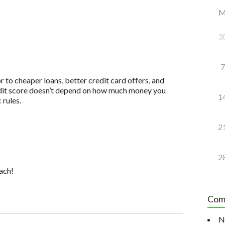
3
7
to cheaper loans, better credit card offers, and
redit score doesn’t depend on how much money you
1
 rules.
2
2
ach!
Com
N