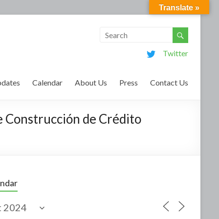
Translate »
Twitter
dates
Calendar
About Us
Press
Contact Us
e Construcción de Crédito
endar